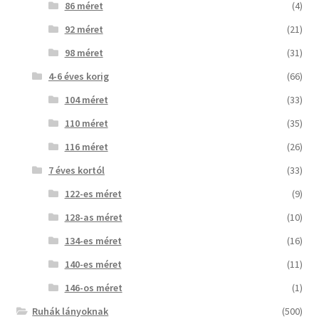
86 méret
(4)
92 méret
(21)
98 méret
(31)
4-6 éves korig
(66)
104 méret
(33)
110 méret
(35)
116 méret
(26)
7 éves kortól
(33)
122-es méret
(9)
128-as méret
(10)
134-es méret
(16)
140-es méret
(11)
146-os méret
(1)
Ruhák lányoknak
(500)