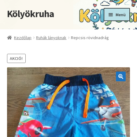
Kölyökruha
Ugrás
Kilépés
Menü
a
a
navigációhoz
tartalomba
Kezdőoldal
Kezdőlap
Ruhák lányoknak
Repcsis rövidnadrág
Fiókom
AKCIÓ!
Kosár
Pénztár
🔍
Termékek