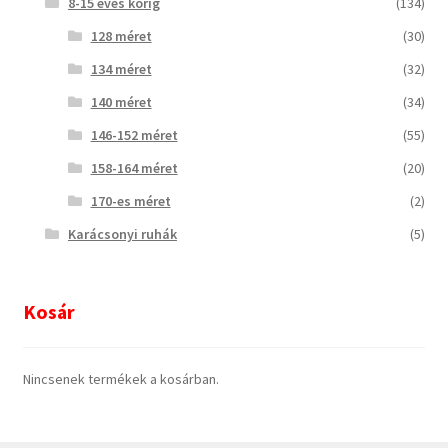
8-15 éves korig
(134)
128 méret
(30)
134 méret
(32)
140 méret
(34)
146-152 méret
(55)
158-164 méret
(20)
170-es méret
(2)
Karácsonyi ruhák
(5)
Kosár
Nincsenek termékek a kosárban.