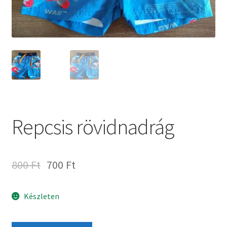
Repcsis rövidnadrág
800
Ft
700
Ft
Készleten