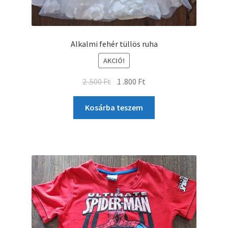
Alkalmi fehér tüllös ruha
AKCIÓ!
2 .500
Ft
1 .800
Ft
Kosárba teszem