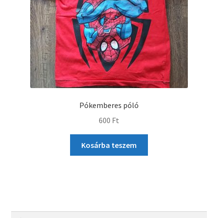
Pókemberes póló
600
Ft
Kosárba teszem
Keresés
Keresés