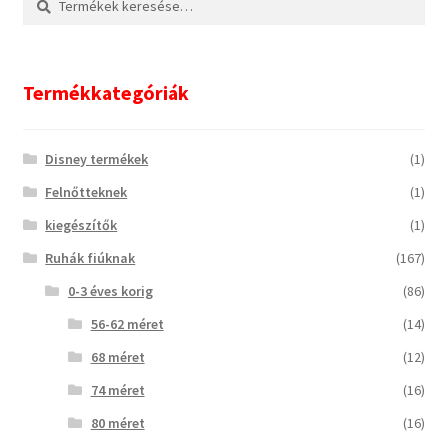
a
következőre:
Termékkategóriák
Disney termékek
(1)
Felnőtteknek
(1)
kiegészítők
(1)
Ruhák fiúknak
(167)
0-3 éves korig
(86)
56-62 méret
(14)
68 méret
(12)
74 méret
(16)
80 méret
(16)