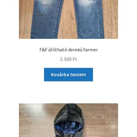
F&F állítható derekú farmer
2 .500
Ft
Kosárba teszem