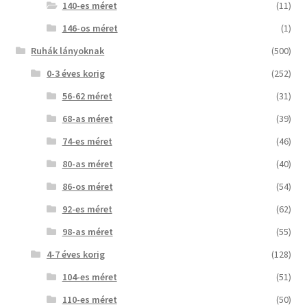
140-es méret
(11)
146-os méret
(1)
Ruhák lányoknak
(500)
0-3 éves korig
(252)
56-62 méret
(31)
68-as méret
(39)
74-es méret
(46)
80-as méret
(40)
86-os méret
(54)
92-es méret
(62)
98-as méret
(55)
4-7 éves korig
(128)
104-es méret
(51)
110-es méret
(50)