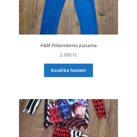
H&M Pókemberes pizsama
2 .000
Ft
Kosárba teszem