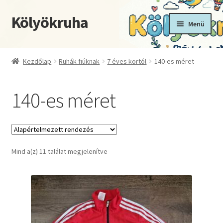
Kölyökruha
Ugrás
Kilépés
Menü
a
a
navigációhoz
tartalomba
Kezdőoldal
Kezdőlap
Ruhák fiúknak
7 éves kortól
140-es méret
Fiókom
140-es méret
Kosár
Pénztár
Mind a(z) 11 találat megjelenítve
Termékek