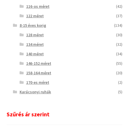
116-os méret
(42)
122 méret
(37)
8-15 éves korig
(134)
128 méret
(30)
134 méret
(32)
140 méret
(34)
146-152 méret
(55)
158-164 méret
(20)
170-es méret
(2)
Karácsonyi ruhák
(5)
Szűrés ár szerint