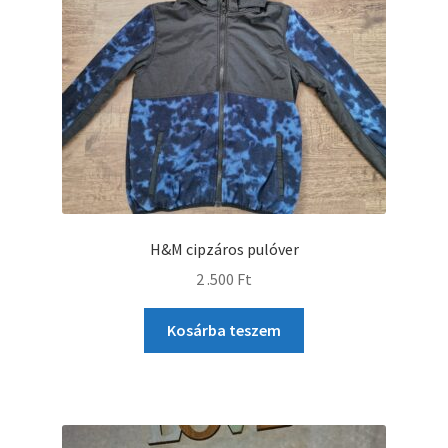
H&M cipzáros pulóver
2 .500
Ft
Kosárba teszem