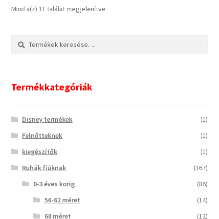
Mind a(z) 11 találat megjelenítve
Keresés
Keresés
a
következőre:
Termékkategóriák
Disney termékek
(1)
Felnőtteknek
(1)
kiegészítők
(1)
Ruhák fiúknak
(167)
0-3 éves korig
(86)
56-62 méret
(14)
68 méret
(12)