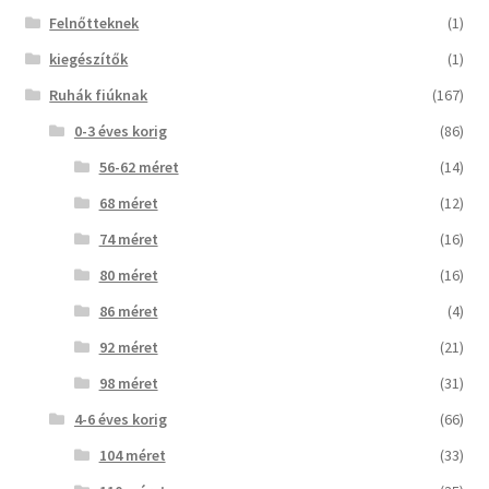
Felnőtteknek
(1)
kiegészítők
(1)
Ruhák fiúknak
(167)
0-3 éves korig
(86)
56-62 méret
(14)
68 méret
(12)
74 méret
(16)
80 méret
(16)
86 méret
(4)
92 méret
(21)
98 méret
(31)
4-6 éves korig
(66)
104 méret
(33)