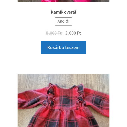
Kamik overál
AKCIÓ!
8 .000
Ft
3 .000
Ft
Kosárba teszem