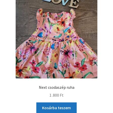
Next csodaszép ruha
1 .800
Ft
Kosárba teszem