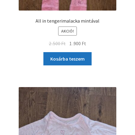
All in tengerimalacka mintával
AKCIÓ!
2 .500
Ft
1 .900
Ft
Kosárba teszem