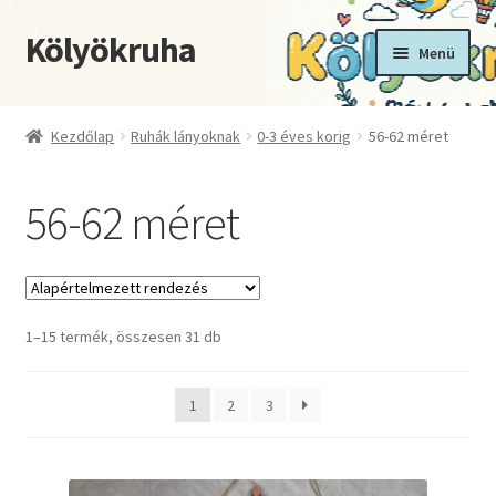
Kölyökruha
Ugrás
Kilépés
Menü
a
a
navigációhoz
tartalomba
Kezdőoldal
Kezdőlap
Ruhák lányoknak
0-3 éves korig
56-62 méret
Fiókom
56-62 méret
Kosár
Pénztár
1–15 termék, összesen 31 db
Termékek
1
2
3