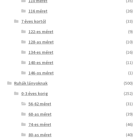
110 méret
(35)
116 méret
(26)
7 éves kortól
(33)
122-es méret
(9)
128-as méret
(10)
134-es méret
(16)
140-es méret
(11)
146-os méret
(1)
Ruhák lányoknak
(500)
0-3 éves korig
(252)
56-62 méret
(31)
68-as méret
(39)
74-es méret
(46)
80-as méret
(40)