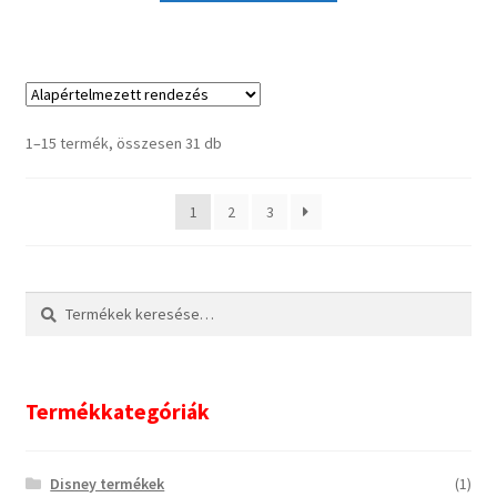
1–15 termék, összesen 31 db
1
2
3
Keresés
Keresés
a
következőre:
Termékkategóriák
Disney termékek
(1)