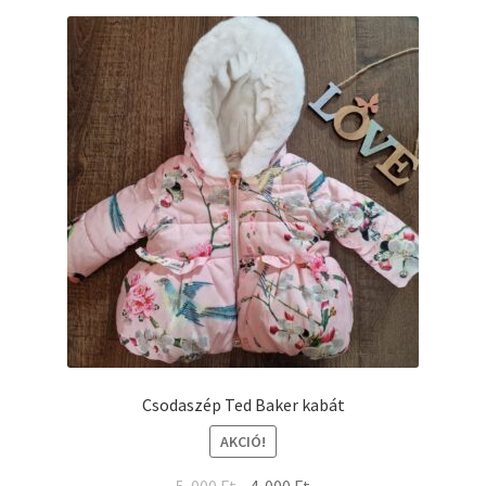
Csodaszép Ted Baker kabát
AKCIÓ!
5 .000
Ft
4 .000
Ft