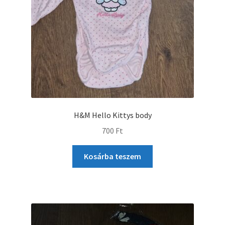
H&M Hello Kittys body
700
Ft
Kosárba teszem