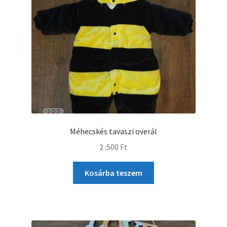
Méhecskés tavaszi overál
2 .500
Ft
Kosárba teszem