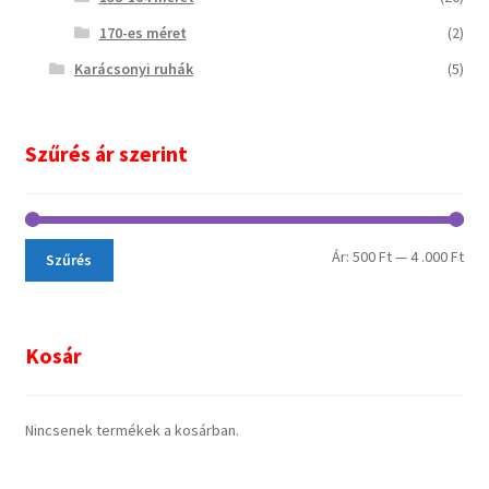
170-es méret
(2)
Karácsonyi ruhák
(5)
Szűrés ár szerint
Ár:
500 Ft
—
4 .000 Ft
Szűrés
Kosár
Nincsenek termékek a kosárban.