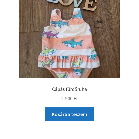
Cápás fürdőruha
1 .500
Ft
Kosárba teszem