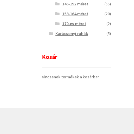
146-152 méret
(55)
158-164 méret
(20)
170-es méret
(2)
Karácsonyi ruhák
(5)
Kosár
Nincsenek termékek a kosárban.