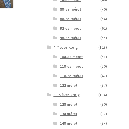
80-as méret
(40)
86-os méret
(54)
92-es méret
(62)
98-as méret
(55)
4-7 éves korig
(128)
104-es méret
(51)
110-es méret
(50)
116-os méret
(42)
122 méret
(37)
8-15 éves korig
(134)
128 méret
(30)
134 méret
(32)
140 méret
(34)