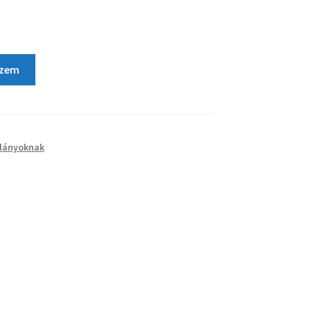
szem
lányoknak