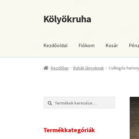
Kölyökruha
Ugrás
Kilépés
a
a
navigációhoz
tartalomba
Kezdőoldal
Fiókom
Kosár
Pénz
Kezdőlap
Ruhák lányoknak
Csillogós harisn
Keresés
Keresés
a
következőre:
Termékkategóriák