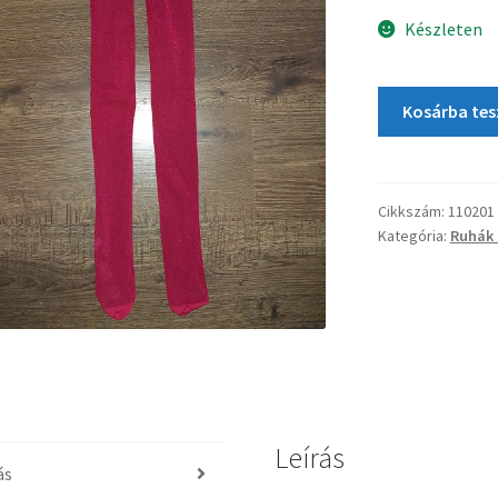
Készleten
Kosárba te
Cikkszám:
110201
Kategória:
Ruhák 
Leírás
ás