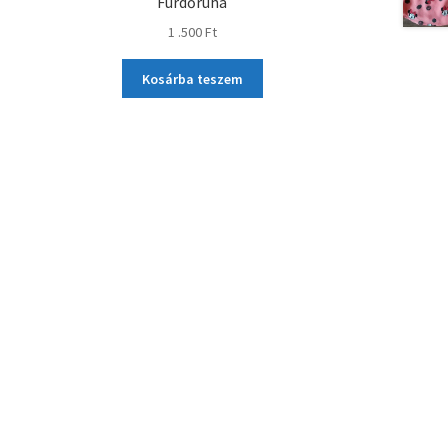
Fürdőruha
1 .500
Ft
Kosárba teszem