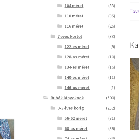
104 méret
(33)
Tová
110 méret
(35)
116 méret
(26)
7 éves kortól
(33)
Ka
122-es méret
(9)
128-as méret
(10)
134-es méret
(16)
140-es méret
(11)
146-os méret
(1)
Ruhák lányoknak
(500)
0-3 éves korig
(252)
56-62 méret
(31)
68-as méret
(39)
74-es méret
(46)