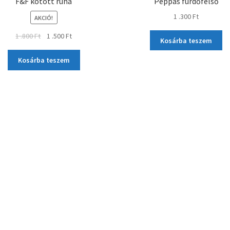
F&F kötött ruha
Peppás fürdőfelső
1 .300
Ft
AKCIÓ!
1 .800
Ft
1 .500
Ft
Kosárba teszem
Kosárba teszem