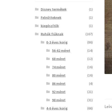
Disney termékek
(1)
Felnőtteknek
(1)
kiegészítők
(1)
Ruhák fiúknak
(167)
0-3 éves korig
(86)
56-62 méret
(14)
68 méret
(12)
74 méret
(16)
80 méret
(16)
86 méret
(4)
92 méret
(21)
98 méret
(31)
Leír
4-6 éves korig
(66)