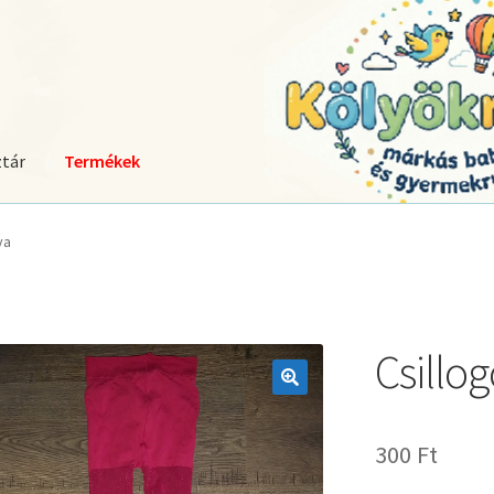
tár
Termékek
ya
Csillog
🔍
300
Ft