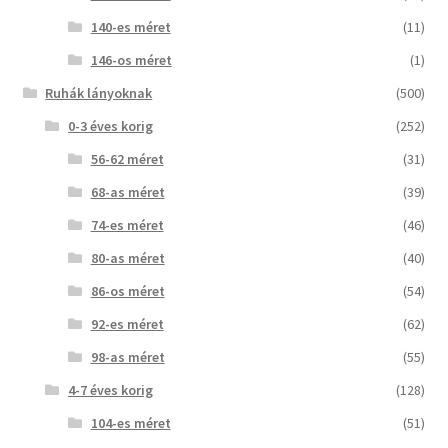
140-es méret
(11)
146-os méret
(1)
Ruhák lányoknak
(500)
0-3 éves korig
(252)
56-62 méret
(31)
68-as méret
(39)
74-es méret
(46)
80-as méret
(40)
86-os méret
(54)
92-es méret
(62)
98-as méret
(55)
4-7 éves korig
(128)
104-es méret
(51)