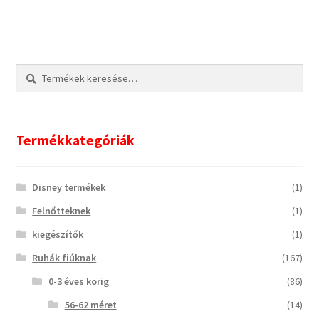
Keresés
Keresés
a
következőre:
Termékkategóriák
Disney termékek
(1)
Felnőtteknek
(1)
kiegészítők
(1)
Ruhák fiúknak
(167)
0-3 éves korig
(86)
56-62 méret
(14)