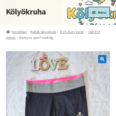
Kölyökruha
Ugrás
Kilépés
Menü
a
a
navigációhoz
tartalomba
Kezdőoldal
Kezdőlap
Ruhák lányoknak
8-15 éves korig
146-152
méret
Domyos sport nadrág
Fiókom
Kosár
Pénztár
🔍
Termékek