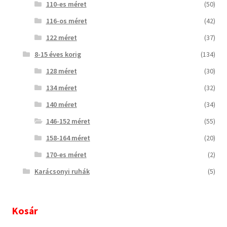
110-es méret
(50)
116-os méret
(42)
122 méret
(37)
8-15 éves korig
(134)
128 méret
(30)
134 méret
(32)
140 méret
(34)
146-152 méret
(55)
158-164 méret
(20)
170-es méret
(2)
Karácsonyi ruhák
(5)
Kosár