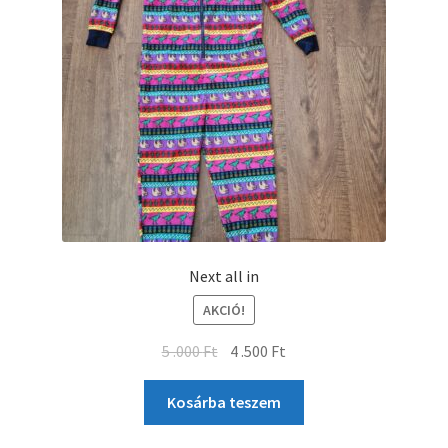
Next all in
AKCIÓ!
5 .000
Ft
4 .500
Ft
Kosárba teszem