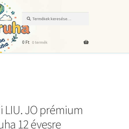
Keresés
Keresés
a
következőre:
0
Ft
0 termék
i LIU. JO prémium
ruha 12 évesre