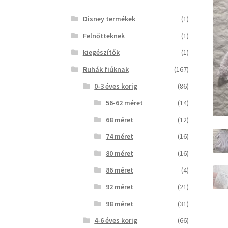
Disney termékek
(1)
Felnőtteknek
(1)
kiegészítők
(1)
Ruhák fiúknak
(167)
0-3 éves korig
(86)
56-62 méret
(14)
68 méret
(12)
74 méret
(16)
80 méret
(16)
86 méret
(4)
92 méret
(21)
98 méret
(31)
4-6 éves korig
(66)