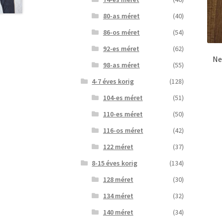
80-as méret
(40)
86-os méret
(54)
92-es méret
(62)
Ne
98-as méret
(55)
4-7 éves korig
(128)
104-es méret
(51)
110-es méret
(50)
116-os méret
(42)
122 méret
(37)
8-15 éves korig
(134)
128 méret
(30)
134 méret
(32)
140 méret
(34)