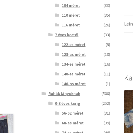
104 méret
(33)
110 méret
(35)
Leír
116 méret
(26)
7 éves kortól
(33)
122-es méret
(9)
128-as méret
(10)
134-es méret
(16)
140-es méret
(11)
Ka
146-os méret
(1)
Ruhák lányoknak
(500)
0-3 éves korig
(252)
56-62 méret
(31)
68-as méret
(39)
74-es méret
(46)