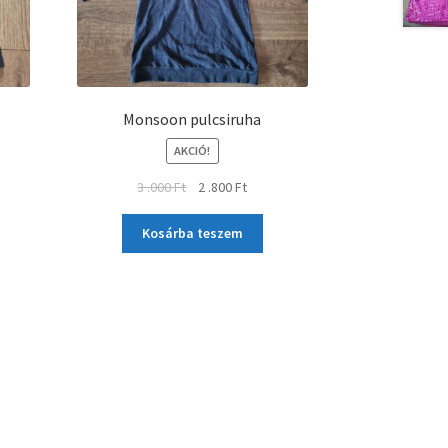
Monsoon pulcsiruha
AKCIÓ!
3 .000
Ft
2 .800
Ft
Kosárba teszem