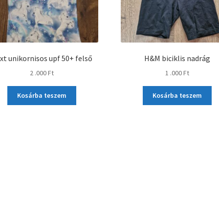
xt unikornisos upf 50+ felső
H&M biciklis nadrág
2 .000
Ft
1 .000
Ft
Kosárba teszem
Kosárba teszem