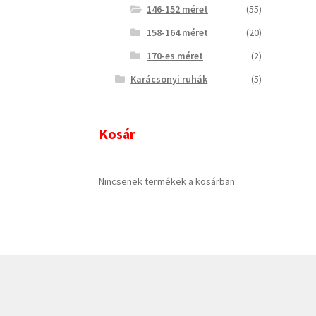
146-152 méret
(55)
158-164 méret
(20)
170-es méret
(2)
Karácsonyi ruhák
(5)
Kosár
Nincsenek termékek a kosárban.