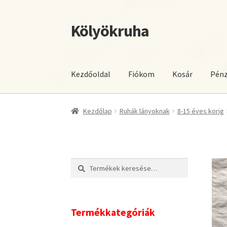
Kölyökruha
Ugrás
Kilépés
a
a
navigációhoz
tartalomba
Kezdőoldal
Fiókom
Kosár
Pénz
Kezdőlap
Ruhák lányoknak
8-15 éves korig
Keresés
Keresés
a
következőre:
Termékkategóriák