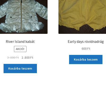
River Island kabát
Early days rövidnadrág
600
Ft
AKCIÓ!
3 .000
Ft
2 .800
Ft
Kosárba teszem
Kosárba teszem