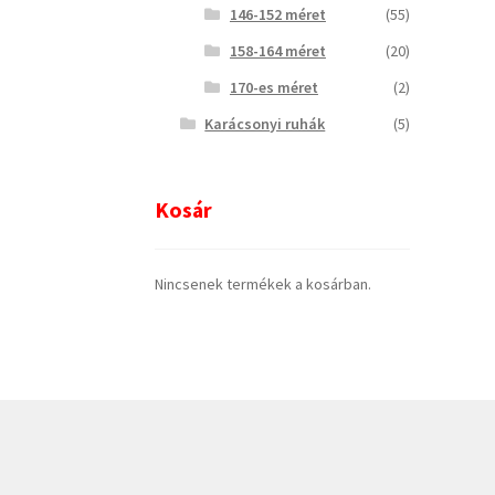
146-152 méret
(55)
158-164 méret
(20)
170-es méret
(2)
Karácsonyi ruhák
(5)
Kosár
Nincsenek termékek a kosárban.