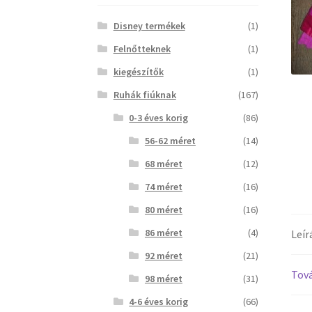
Disney termékek
(1)
Felnőtteknek
(1)
kiegészítők
(1)
Ruhák fiúknak
(167)
0-3 éves korig
(86)
56-62 méret
(14)
68 méret
(12)
74 méret
(16)
80 méret
(16)
86 méret
(4)
Leír
92 méret
(21)
Tová
98 méret
(31)
4-6 éves korig
(66)