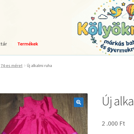
tár
Termékek
74-es méret
Új alkalmi ruha
Új alk
🔍
2 .000
Ft