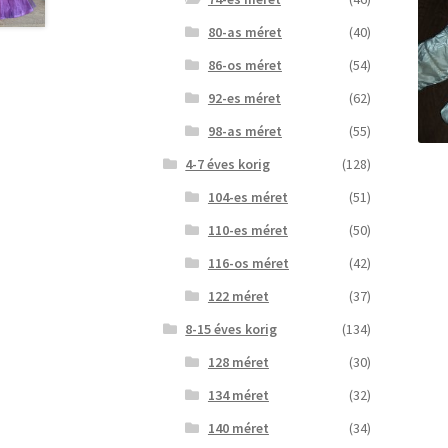
80-as méret
(40)
86-os méret
(54)
92-es méret
(62)
98-as méret
(55)
4-7 éves korig
(128)
104-es méret
(51)
110-es méret
(50)
116-os méret
(42)
122 méret
(37)
8-15 éves korig
(134)
128 méret
(30)
134 méret
(32)
140 méret
(34)