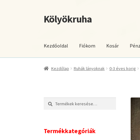
Kölyökruha
Ugrás
Kilépés
a
a
navigációhoz
tartalomba
Kezdőoldal
Fiókom
Kosár
Pénz
Kezdőlap
Ruhák lányoknak
0-3 éves korig
Keresés
Keresés
a
következőre:
Termékkategóriák