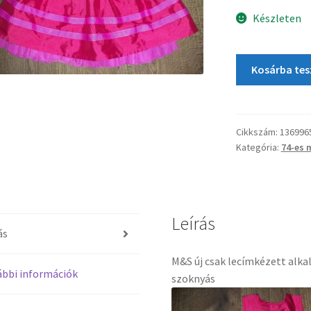
Készleten
Kosárba te
Cikkszám:
136996
Kategória:
74-es 
Leírás
ás
M&S új csak lecímkézett alka
bbi információk
szoknyás