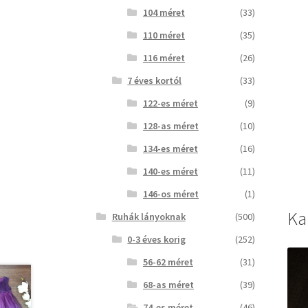
104 méret
(33)
110 méret
(35)
116 méret
(26)
7 éves kortól
(33)
122-es méret
(9)
128-as méret
(10)
134-es méret
(16)
140-es méret
(11)
146-os méret
(1)
Ka
Ruhák lányoknak
(500)
0-3 éves korig
(252)
56-62 méret
(31)
68-as méret
(39)
74-es méret
(46)