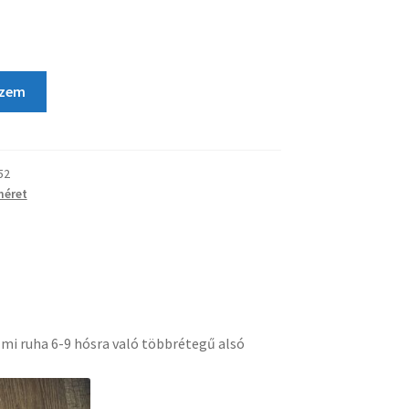
szem
52
méret
lmi ruha 6-9 hósra való többrétegű alsó