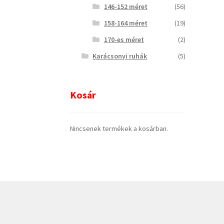
146-152 méret
(56)
158-164 méret
(19)
170-es méret
(2)
Karácsonyi ruhák
(5)
Kosár
Nincsenek termékek a kosárban.