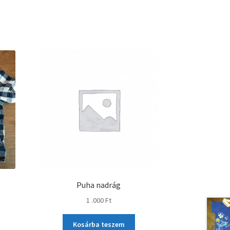
Puha nadrág
1 .000
Ft
Kosárba teszem