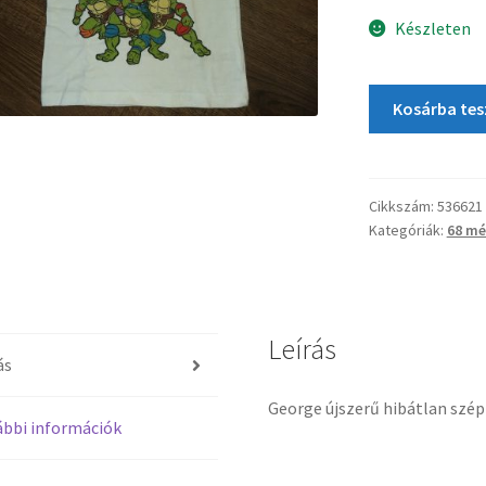
Készleten
Kosárba te
Cikkszám:
536621
Kategóriák:
68 mé
Leírás
ás
George újszerű hibátlan szép
bbi információk