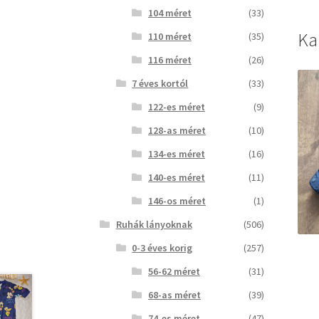
104 méret
(33)
Ka
110 méret
(35)
116 méret
(26)
7 éves kortól
(33)
122-es méret
(9)
128-as méret
(10)
134-es méret
(16)
140-es méret
(11)
146-os méret
(1)
Ruhák lányoknak
(506)
0-3 éves korig
(257)
56-62 méret
(31)
68-as méret
(39)
74-es méret
(47)