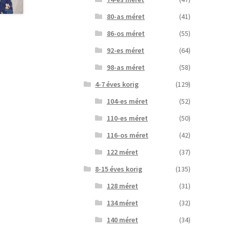
80-as méret
(41)
86-os méret
(55)
92-es méret
(64)
98-as méret
(58)
4-7 éves korig
(129)
104-es méret
(52)
110-es méret
(50)
116-os méret
(42)
122 méret
(37)
8-15 éves korig
(135)
128 méret
(31)
134 méret
(32)
140 méret
(34)