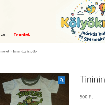
tár
Termékek
 méret
Tininindzsás póló
Tinini
🔍
500
Ft