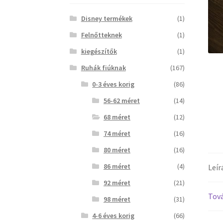
Disney termékek
(1)
Felnőtteknek
(1)
kiegészítők
(1)
Ruhák fiúknak
(167)
0-3 éves korig
(86)
56-62 méret
(14)
68 méret
(12)
74 méret
(16)
80 méret
(16)
86 méret
(4)
Leír
92 méret
(21)
Tová
98 méret
(31)
4-6 éves korig
(66)