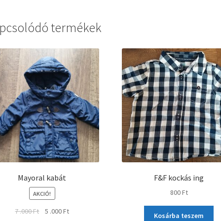
pcsolódó termékek
Mayoral kabát
F&F kockás ing
800
Ft
AKCIÓ!
7 .000
Ft
5 .000
Ft
Kosárba teszem