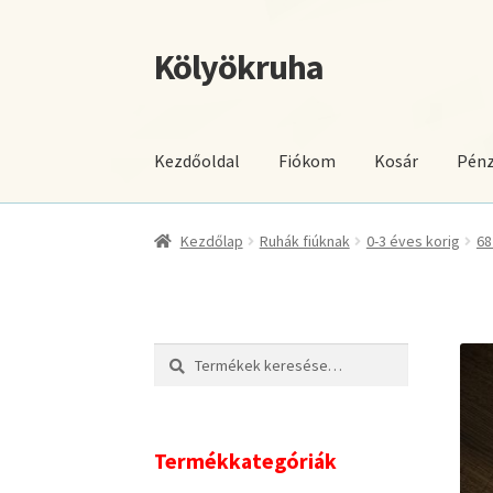
Kölyökruha
Ugrás
Kilépés
a
a
navigációhoz
tartalomba
Kezdőoldal
Fiókom
Kosár
Pénz
Kezdőlap
Ruhák fiúknak
0-3 éves korig
68
Keresés
Keresés
a
következőre:
Termékkategóriák