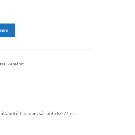
szem
ret
,
74 méret
 állapotú Tininindzsás póló 68-74-es