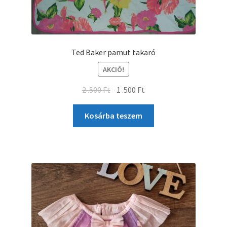
Ted Baker pamut takaró
AKCIÓ!
2 .500
Ft
1 .500
Ft
Kosárba teszem