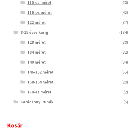
110-es méret
(50)
116-os méret
(42)
122 méret
(37)
8-15 éves korig
(134)
128 méret
(30)
134 méret
(32)
140 méret
(34)
146-152 méret
(55)
158-164 méret
(20)
170-es méret
(2)
Karácsonyi ruhák
(5)
Kosár