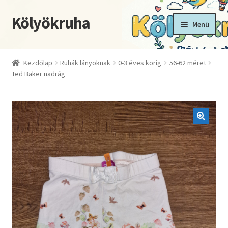
Kölyökruha
Ugrás
Kilépés
Menü
a
a
navigációhoz
tartalomba
Kezdőoldal
Kezdőlap
Ruhák lányoknak
0-3 éves korig
56-62 méret
Ted Baker nadrág
Fiókom
Kosár
Pénztár
🔍
Termékek