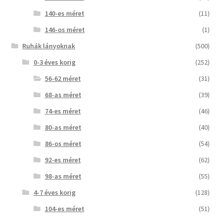
140-es méret
(11)
146-os méret
(1)
Ruhák lányoknak
(500)
0-3 éves korig
(252)
56-62 méret
(31)
68-as méret
(39)
74-es méret
(46)
80-as méret
(40)
86-os méret
(54)
92-es méret
(62)
98-as méret
(55)
4-7 éves korig
(128)
104-es méret
(51)