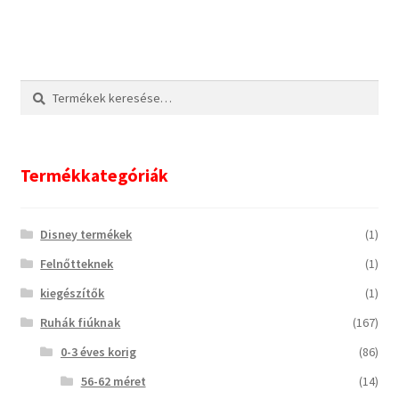
Keresés
Keresés
a
következőre:
Termékkategóriák
Disney termékek
(1)
Felnőtteknek
(1)
kiegészítők
(1)
Ruhák fiúknak
(167)
0-3 éves korig
(86)
56-62 méret
(14)