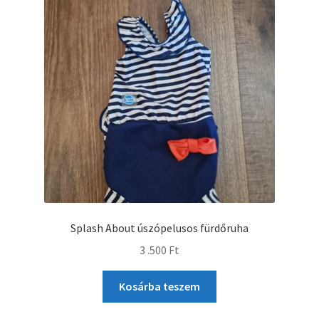
Splash About úszópelusos fürdőruha
3 .500
Ft
Kosárba teszem