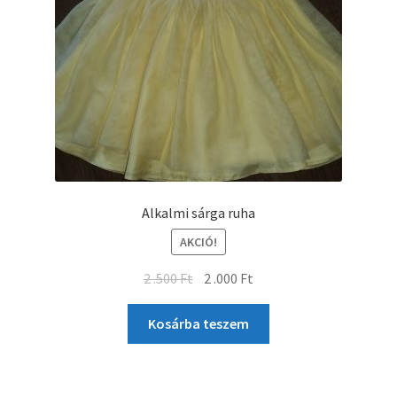
Alkalmi sárga ruha
AKCIÓ!
2 .500
Ft
2 .000
Ft
Kosárba teszem