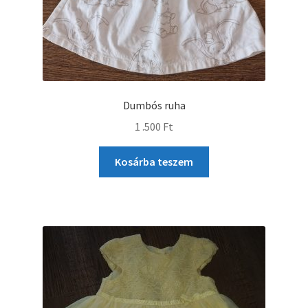
Dumbós ruha
1 .500
Ft
Kosárba teszem