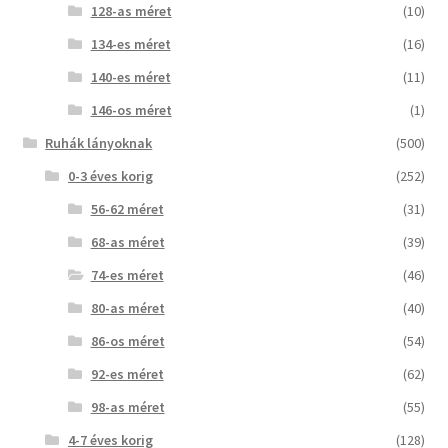
128-as méret
(10)
134-es méret
(16)
140-es méret
(11)
146-os méret
(1)
Ruhák lányoknak
(500)
0-3 éves korig
(252)
56-62 méret
(31)
68-as méret
(39)
74-es méret
(46)
80-as méret
(40)
86-os méret
(54)
92-es méret
(62)
98-as méret
(55)
4-7 éves korig
(128)