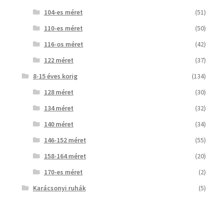
104-es méret
(51)
110-es méret
(50)
116-os méret
(42)
122 méret
(37)
8-15 éves korig
(134)
128 méret
(30)
134 méret
(32)
140 méret
(34)
146-152 méret
(55)
158-164 méret
(20)
170-es méret
(2)
Karácsonyi ruhák
(5)