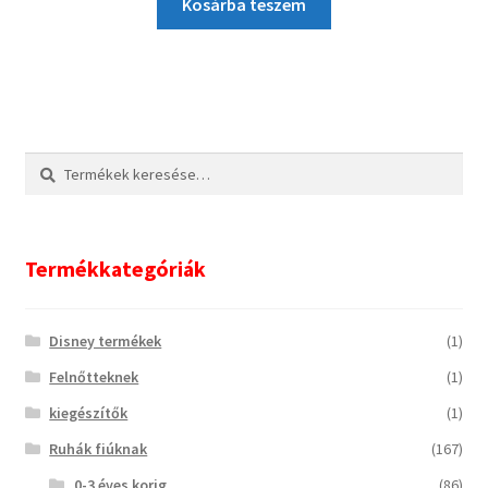
Kosárba teszem
Keresés
Keresés
a
következőre:
Termékkategóriák
Disney termékek
(1)
Felnőtteknek
(1)
kiegészítők
(1)
Ruhák fiúknak
(167)
0-3 éves korig
(86)