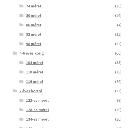
74 méret
(16)
80 méret
(16)
86 méret
(4)
92 méret
(21)
98 méret
(31)
4-6 éves korig
(66)
104 méret
(33)
110 méret
(35)
116 méret
(26)
7 éves kortól
(33)
122-es méret
(9)
128-as méret
(10)
134-es méret
(16)