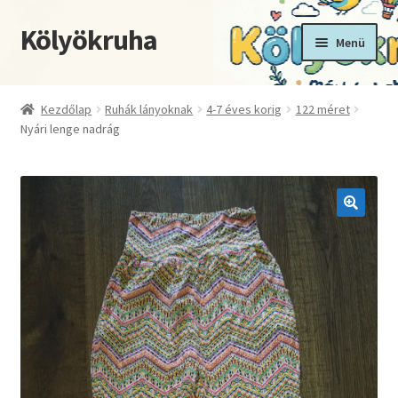
Kölyökruha
Ugrás
Kilépés
Menü
a
a
navigációhoz
tartalomba
Kezdőoldal
Kezdőlap
Ruhák lányoknak
4-7 éves korig
122 méret
Nyári lenge nadrág
Fiókom
Kosár
Pénztár
🔍
Termékek