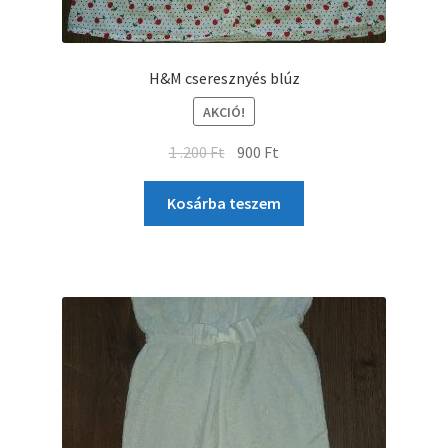
H&M cseresznyés blúz
AKCIÓ!
1 .200
Ft
900
Ft
Kosárba teszem