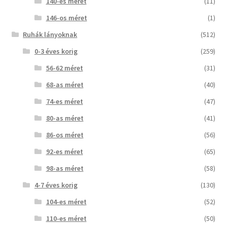
140-es méret
(11)
146-os méret
(1)
Ruhák lányoknak
(512)
0-3 éves korig
(259)
56-62 méret
(31)
68-as méret
(40)
74-es méret
(47)
80-as méret
(41)
86-os méret
(56)
92-es méret
(65)
98-as méret
(58)
4-7 éves korig
(130)
104-es méret
(52)
110-es méret
(50)