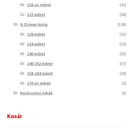
116-os méret
(42)
122 méret
(38)
8-15 éves korig
(138)
128 méret
(31)
134 méret
(32)
140 méret
(35)
146-152 méret
(57)
158-164 méret
(20)
170-es méret
(2)
Karácsonyi ruhák
(5)
Kosár