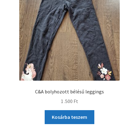
C&A bolyhozott bélésű leggings
1 .500
Ft
Kosárba teszem