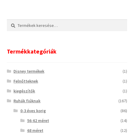
Keresés
Keresés
a
következőre:
Termékkategóriák
Disney termékek
(1)
Felnőtteknek
(1)
kiegészítők
(1)
Ruhák fiúknak
(167)
0-3 éves korig
(86)
56-62 méret
(14)
68 méret
(12)