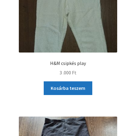
H&M csipkés play
3 .000
Ft
Kosárba teszem