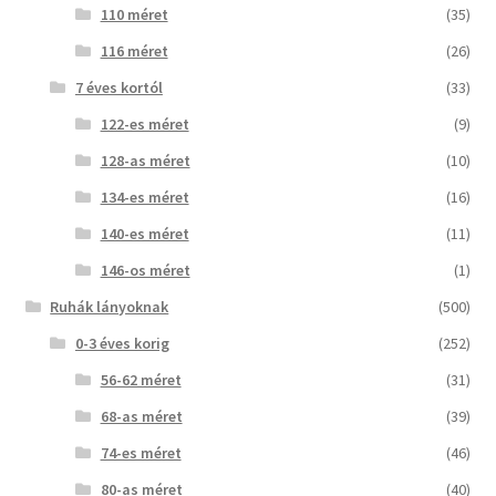
110 méret
(35)
116 méret
(26)
7 éves kortól
(33)
122-es méret
(9)
128-as méret
(10)
134-es méret
(16)
140-es méret
(11)
146-os méret
(1)
Ruhák lányoknak
(500)
0-3 éves korig
(252)
56-62 méret
(31)
68-as méret
(39)
74-es méret
(46)
80-as méret
(40)