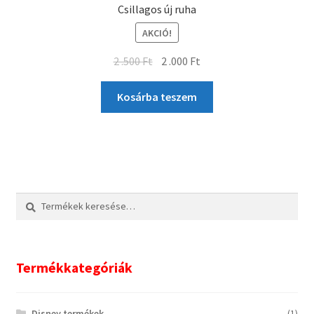
Csillagos új ruha
AKCIÓ!
2 .500
Ft
2 .000
Ft
Kosárba teszem
Keresés
Keresés
a
következőre:
Termékkategóriák
Disney termékek
(1)