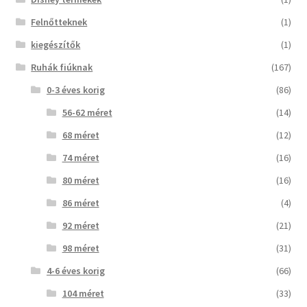
Felnőtteknek
(1)
kiegészítők
(1)
Ruhák fiúknak
(167)
0-3 éves korig
(86)
56-62 méret
(14)
68 méret
(12)
74 méret
(16)
80 méret
(16)
86 méret
(4)
92 méret
(21)
98 méret
(31)
4-6 éves korig
(66)
104 méret
(33)