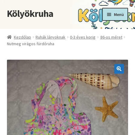
Kölyökruha
Ugrás
Kilépés
Menü
a
a
navigációhoz
tartalomba
Kezdőoldal
Kezdőlap
Ruhák lányoknak
0-3 éves korig
86-os méret
Nutmeg virágos fürdőruha
Fiókom
Kosár
Pénztár
🔍
Termékek