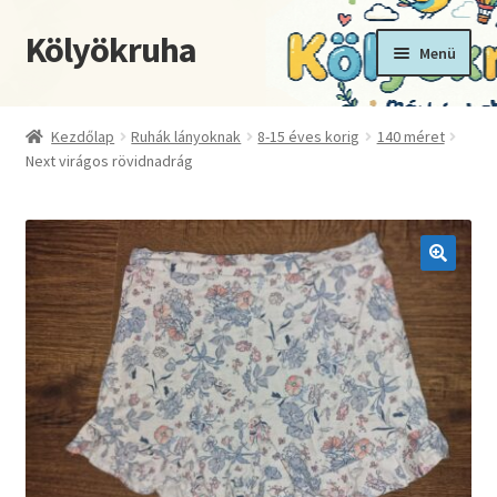
Kölyökruha
Ugrás
Kilépés
Menü
a
a
navigációhoz
tartalomba
Kezdőoldal
Kezdőlap
Ruhák lányoknak
8-15 éves korig
140 méret
Next virágos rövidnadrág
Fiókom
Kosár
Pénztár
🔍
Termékek