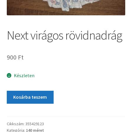
Next virágos rövidnadrág
900
Ft
Készleten
Kosárba teszem
Cikkszám:
355429123
Kategória:
140 méret