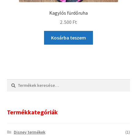
Kagylós fürdőruha
2 .500
Ft
Kosárba teszem
Keresés
Keresés
a
következőre:
Termékkategóriák
Disney termékek
(1)