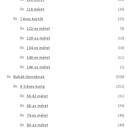
116 méret
(26)
7 éves kortól
(33)
122-es méret
(9)
128-as méret
(10)
134-es méret
(16)
140-es méret
(11)
146-os méret
(1)
Ruhák lányoknak
(500)
0-3 éves korig
(252)
56-62 méret
(31)
68-as méret
(39)
74-es méret
(46)
80-as méret
(40)