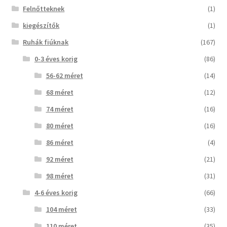
Felnőtteknek
(1)
kiegészítők
(1)
Ruhák fiúknak
(167)
0-3 éves korig
(86)
56-62 méret
(14)
68 méret
(12)
74 méret
(16)
80 méret
(16)
86 méret
(4)
92 méret
(21)
98 méret
(31)
4-6 éves korig
(66)
104 méret
(33)
110 méret
(35)