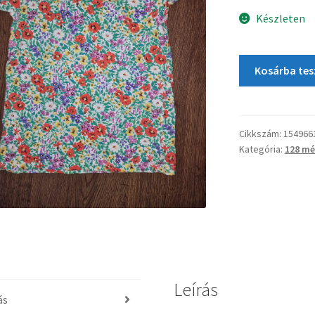
Készleten
Kosárba te
Cikkszám:
154966
Kategória:
128 mé
Leírás
ás