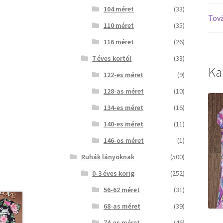
104 méret
(33)
Tová
110 méret
(35)
116 méret
(26)
7 éves kortól
(33)
Ka
122-es méret
(9)
128-as méret
(10)
134-es méret
(16)
140-es méret
(11)
146-os méret
(1)
Ruhák lányoknak
(500)
0-3 éves korig
(252)
56-62 méret
(31)
68-as méret
(39)
74-es méret
(46)