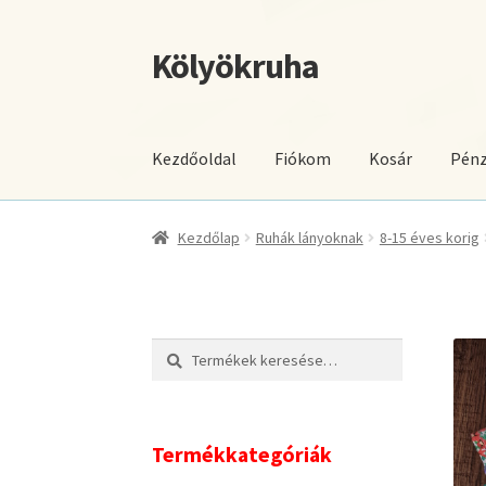
Kölyökruha
Ugrás
Kilépés
a
a
navigációhoz
tartalomba
Kezdőoldal
Fiókom
Kosár
Pénz
Kezdőlap
Ruhák lányoknak
8-15 éves korig
Keresés
Keresés
a
következőre:
Termékkategóriák