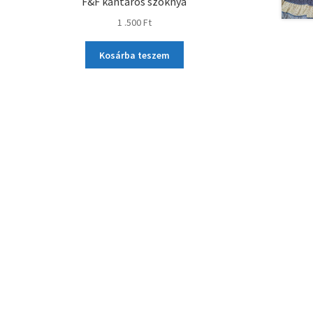
F&F kantáros szoknya
1 .500
Ft
Kosárba teszem