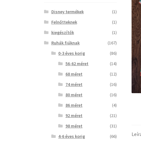
Disney termékek
(1)
Felnőtteknek
(1)
kiegészítők
(1)
Ruhák fiúknak
(167)
0-3 éves korig
(86)
56-62 méret
(14)
68 méret
(12)
74 méret
(16)
80 méret
(16)
86 méret
(4)
92 méret
(21)
98 méret
(31)
Leír
4-6 éves korig
(66)