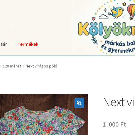
tár
Termékek
128 méret
Next virágos póló
Next v
🔍
1 .000
Ft