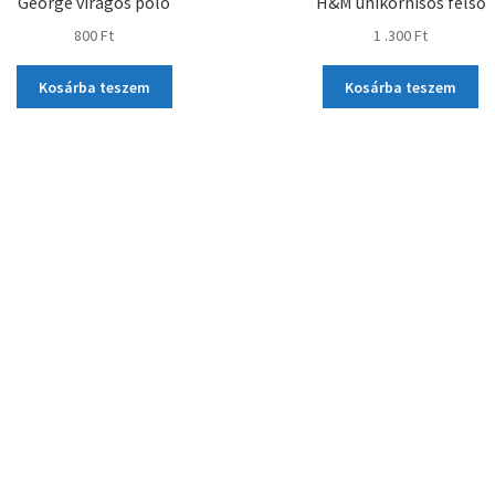
George virágos póló
H&M unikornisos felső
800
Ft
1 .300
Ft
Kosárba teszem
Kosárba teszem