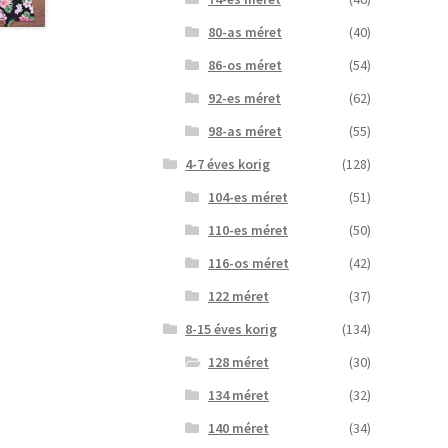
80-as méret
(40)
86-os méret
(54)
92-es méret
(62)
98-as méret
(55)
4-7 éves korig
(128)
104-es méret
(51)
110-es méret
(50)
116-os méret
(42)
122 méret
(37)
8-15 éves korig
(134)
128 méret
(30)
134 méret
(32)
140 méret
(34)