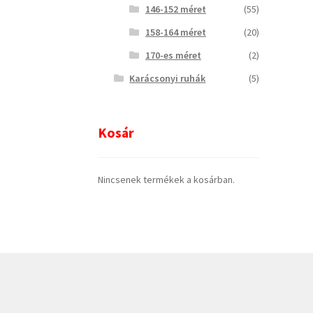
146-152 méret
(55)
158-164 méret
(20)
170-es méret
(2)
Karácsonyi ruhák
(5)
Kosár
Nincsenek termékek a kosárban.