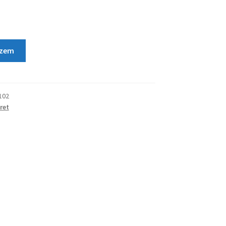
szem
102
ret