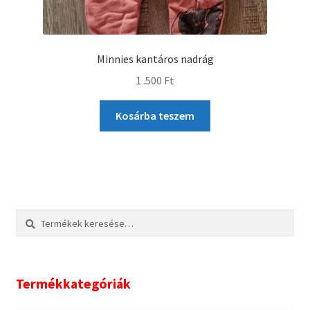
Minnies kantáros nadrág
1 .500
Ft
Kosárba teszem
Keresés
Keresés
a
következőre:
Termékkategóriák