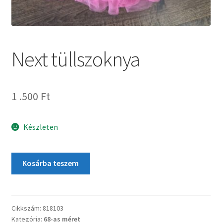
Next tüllszoknya
1 .500
Ft
Készleten
Kosárba teszem
Cikkszám:
818103
Kategória:
68-as méret