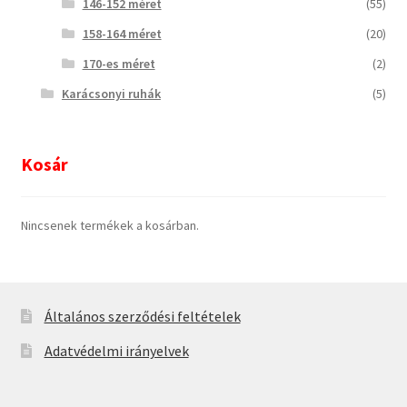
146-152 méret
(55)
158-164 méret
(20)
170-es méret
(2)
Karácsonyi ruhák
(5)
Kosár
Nincsenek termékek a kosárban.
Általános szerződési feltételek
Adatvédelmi irányelvek