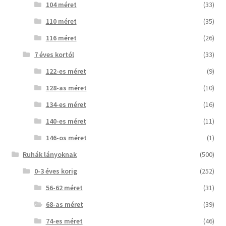
104 méret
(33)
110 méret
(35)
116 méret
(26)
7 éves kortól
(33)
122-es méret
(9)
128-as méret
(10)
134-es méret
(16)
140-es méret
(11)
146-os méret
(1)
Ruhák lányoknak
(500)
0-3 éves korig
(252)
56-62 méret
(31)
68-as méret
(39)
74-es méret
(46)