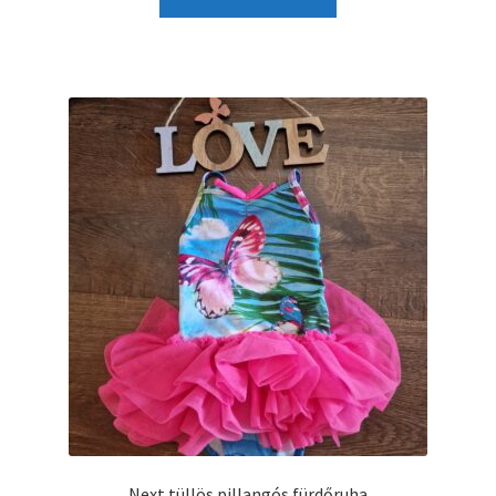
Next tüllös pillangós fürdőruha