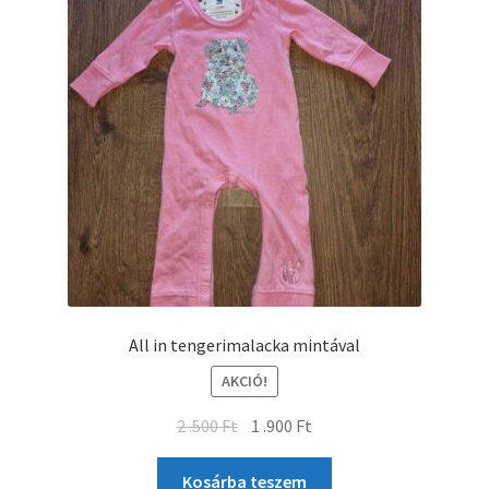
All in tengerimalacka mintával
AKCIÓ!
2 .500
Ft
1 .900
Ft
Kosárba teszem