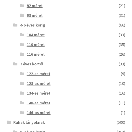
92 méret
(21)
98 méret
(31)
4-6 éves korig
(66)
104 méret
(33)
110 méret
(35)
116 méret
(26)
7 éves kortól
(33)
122-es méret
(9)
128-as méret
(10)
134-es méret
(16)
140-es méret
(11)
146-os méret
(1)
Ruhák lányoknak
(500)