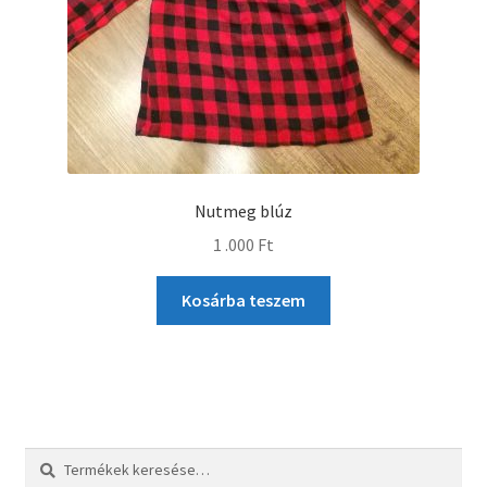
Nutmeg blúz
1 .000
Ft
Kosárba teszem
Keresés
Keresés
a