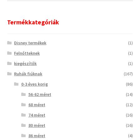
következőre:
Termékkategóriák
Disney termékek
(1)
Felnőtteknek
(1)
kiegészítők
(1)
Ruhák fiúknak
(167)
0-3 éves korig
(86)
56-62 méret
(14)
68 méret
(12)
74 méret
(16)
80 méret
(16)
86 méret
(4)