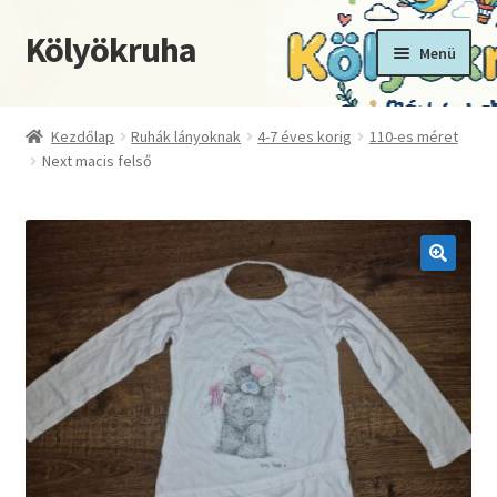
Kölyökruha
Ugrás
Kilépés
Menü
a
a
navigációhoz
tartalomba
Kezdőoldal
Kezdőlap
Ruhák lányoknak
4-7 éves korig
110-es méret
Next macis felső
Fiókom
Kosár
Pénztár
🔍
Termékek