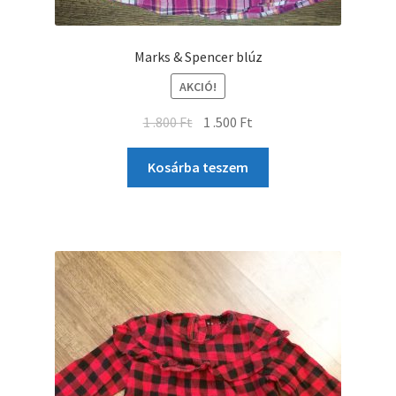
Marks & Spencer blúz
AKCIÓ!
1 .800
Ft
1 .500
Ft
Kosárba teszem