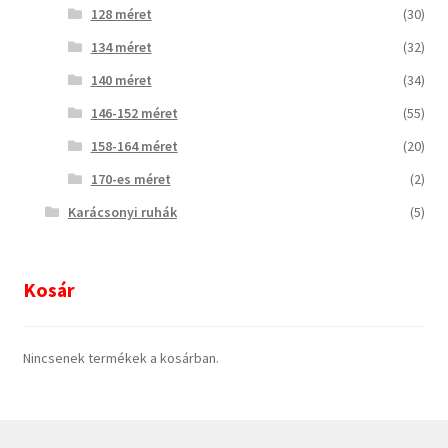
128 méret
(30)
134 méret
(32)
140 méret
(34)
146-152 méret
(55)
158-164 méret
(20)
170-es méret
(2)
Karácsonyi ruhák
(5)
Kosár
Nincsenek termékek a kosárban.