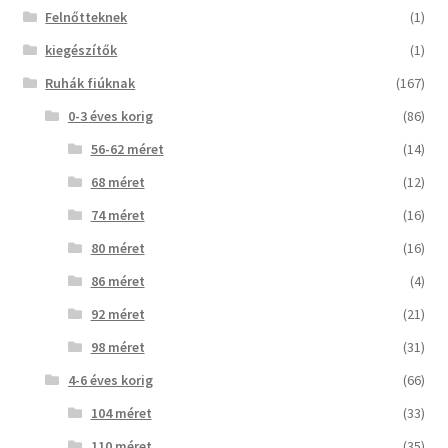
Felnőtteknek
(1)
kiegészítők
(1)
Ruhák fiúknak
(167)
0-3 éves korig
(86)
56-62 méret
(14)
68 méret
(12)
74 méret
(16)
80 méret
(16)
86 méret
(4)
92 méret
(21)
98 méret
(31)
4-6 éves korig
(66)
104 méret
(33)
110 méret
(35)