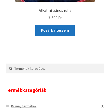
Alkalmi csinos ruha
3 .500
Ft
Kosárba teszem
Keresés
Keresés
a
következőre:
Termékkategóriák
Disney termékek
(1)