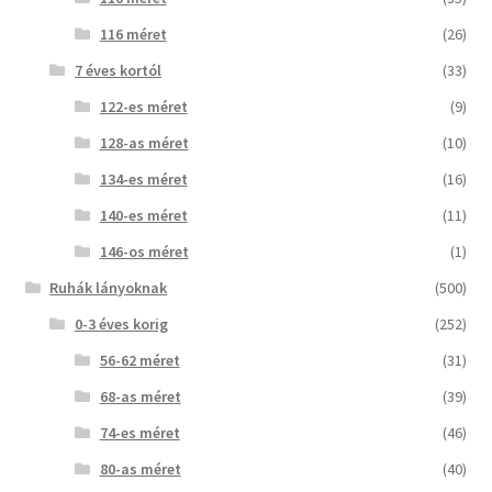
116 méret
(26)
7 éves kortól
(33)
122-es méret
(9)
128-as méret
(10)
134-es méret
(16)
140-es méret
(11)
146-os méret
(1)
Ruhák lányoknak
(500)
0-3 éves korig
(252)
56-62 méret
(31)
68-as méret
(39)
74-es méret
(46)
80-as méret
(40)