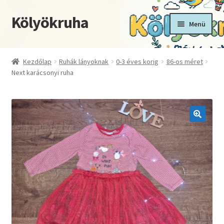
Kölyökruha
Ugrás
Kilépés
Menü
a
a
navigációhoz
tartalomba
Kezdőoldal
Kezdőlap
Ruhák lányoknak
0-3 éves korig
86-os méret
Next karácsonyi ruha
Fiókom
Kosár
Pénztár
🔍
Termékek