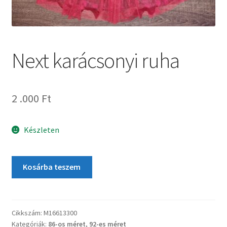
Next karácsonyi ruha
2 .000
Ft
Készleten
Kosárba teszem
Cikkszám:
M16613300
Kategóriák:
86-os méret
,
92-es méret