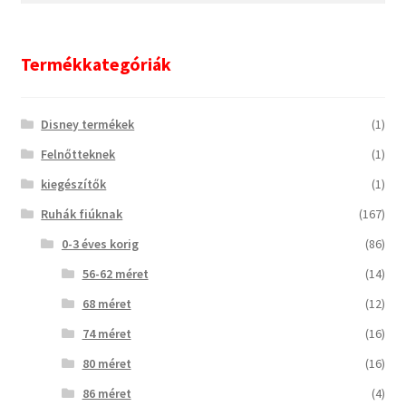
következőre:
Termékkategóriák
Disney termékek
(1)
Felnőtteknek
(1)
kiegészítők
(1)
Ruhák fiúknak
(167)
0-3 éves korig
(86)
56-62 méret
(14)
68 méret
(12)
74 méret
(16)
80 méret
(16)
86 méret
(4)