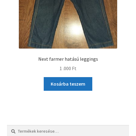
Next farmer hatású leggings
1 .000
Ft
Kosárba teszem
Keresés
Keresés
a