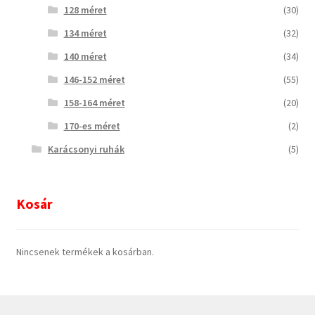
128 méret
(30)
134 méret
(32)
140 méret
(34)
146-152 méret
(55)
158-164 méret
(20)
170-es méret
(2)
Karácsonyi ruhák
(5)
Kosár
Nincsenek termékek a kosárban.