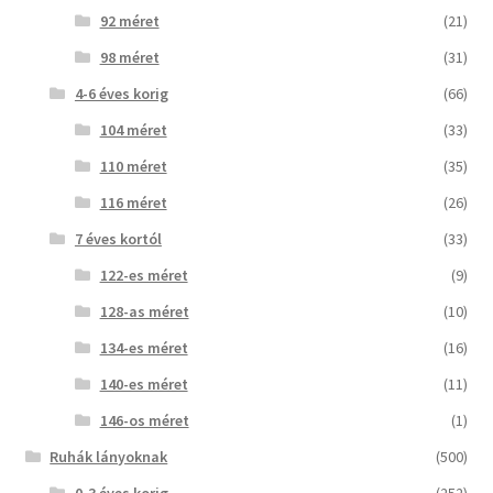
92 méret
(21)
98 méret
(31)
4-6 éves korig
(66)
104 méret
(33)
110 méret
(35)
116 méret
(26)
7 éves kortól
(33)
122-es méret
(9)
128-as méret
(10)
134-es méret
(16)
140-es méret
(11)
146-os méret
(1)
Ruhák lányoknak
(500)