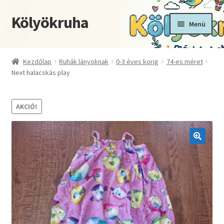
Kölyökruha
Ugrás
Kilépés
Menü
a
a
navigációhoz
tartalomba
Kezdőoldal
Kezdőlap
Ruhák lányoknak
0-3 éves korig
74-es méret
Next halacskás play
Fiókom
Kosár
AKCIÓ!
Pénztár
🔍
Termékek