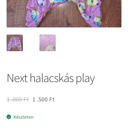
Next halacskás play
1 .800
Ft
1 .500
Ft
Készleten