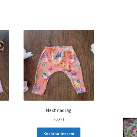
Next nadrág
700
Ft
Kosárba teszem