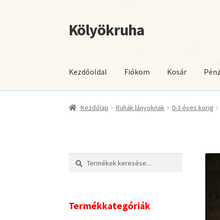
Kölyökruha
Ugrás
Kilépés
a
a
navigációhoz
tartalomba
Kezdőoldal
Fiókom
Kosár
Pénz
Kezdőlap
Ruhák lányoknak
0-3 éves korig
Keresés
Keresés
a
következőre:
Termékkategóriák