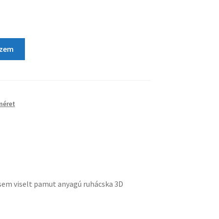
szem
méret
osem viselt pamut anyagú ruhácska 3D