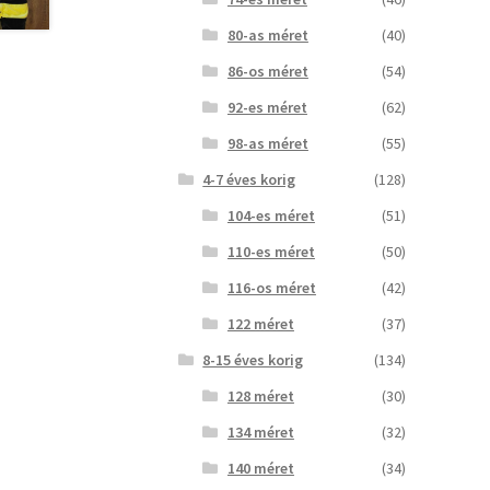
80-as méret
(40)
86-os méret
(54)
92-es méret
(62)
98-as méret
(55)
4-7 éves korig
(128)
104-es méret
(51)
110-es méret
(50)
116-os méret
(42)
122 méret
(37)
8-15 éves korig
(134)
128 méret
(30)
134 méret
(32)
140 méret
(34)