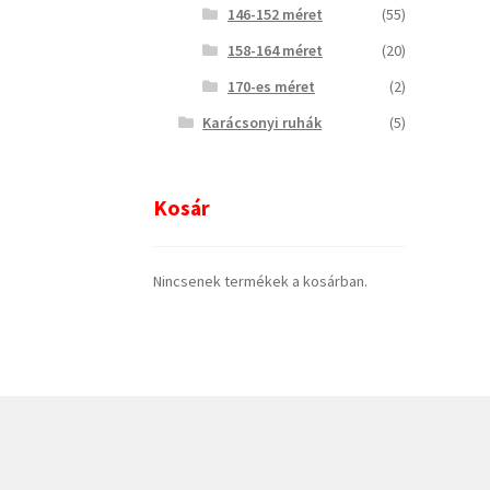
146-152 méret
(55)
158-164 méret
(20)
170-es méret
(2)
Karácsonyi ruhák
(5)
Kosár
Nincsenek termékek a kosárban.