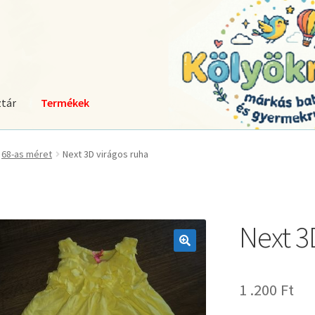
tár
Termékek
68-as méret
Next 3D virágos ruha
Next 3
🔍
1 .200
Ft