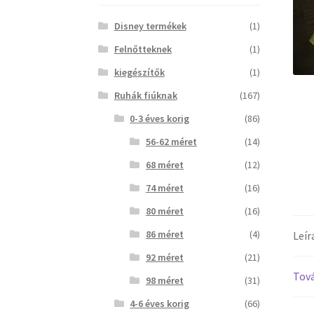
Disney termékek
(1)
Felnőtteknek
(1)
kiegészítők
(1)
Ruhák fiúknak
(167)
0-3 éves korig
(86)
56-62 méret
(14)
68 méret
(12)
74 méret
(16)
80 méret
(16)
86 méret
(4)
Leír
92 méret
(21)
Tová
98 méret
(31)
4-6 éves korig
(66)