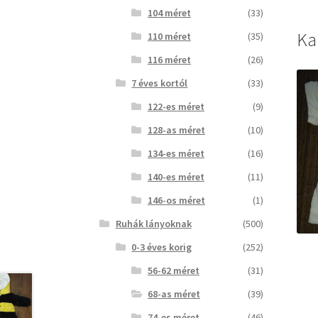
104 méret
(33)
Ka
110 méret
(35)
116 méret
(26)
7 éves kortól
(33)
122-es méret
(9)
128-as méret
(10)
134-es méret
(16)
140-es méret
(11)
146-os méret
(1)
Ruhák lányoknak
(500)
0-3 éves korig
(252)
56-62 méret
(31)
68-as méret
(39)
74-es méret
(46)