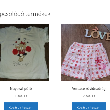
pcsolódó termékek
Mayoral póló
Versace rövidnadrág
1 .000
Ft
2 .500
Ft
Kosárba teszem
Kosárba teszem