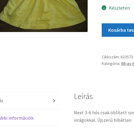
Készleten
Kosárba te
Cikkszám:
823573
Kategória:
68-as 
Leírás
ás
Next 3-6 hós csak öblített s
bbi információk
virágokkal. Újszerű hibátlan