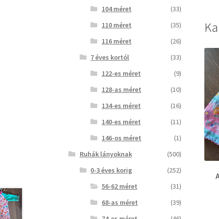
104 méret
(33)
Ka
110 méret
(35)
116 méret
(26)
7 éves kortól
(33)
122-es méret
(9)
128-as méret
(10)
134-es méret
(16)
140-es méret
(11)
146-os méret
(1)
Ruhák lányoknak
(500)
0-3 éves korig
(252)
56-62 méret
(31)
68-as méret
(39)
74-es méret
(46)