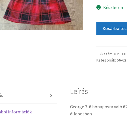
Készleten
Kosárba te
Cikkszám:
839100
Kategóriák:
56-62
Leírás
ás
George 3-6 hónaposra való 62
bbi információk
állapotban