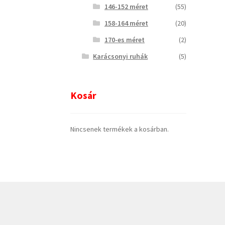
146-152 méret
(55)
158-164 méret
(20)
170-es méret
(2)
Karácsonyi ruhák
(5)
Kosár
Nincsenek termékek a kosárban.