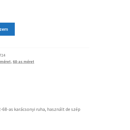
szem
724
 méret
,
68-as méret
-68-as karácsonyi ruha, használt de szép