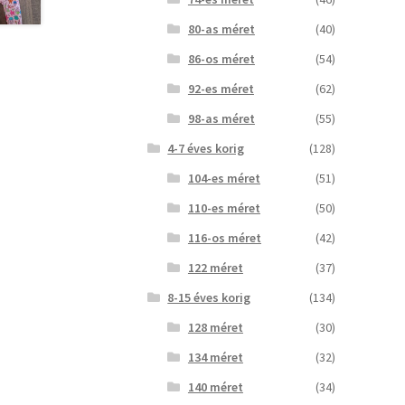
80-as méret
(40)
86-os méret
(54)
92-es méret
(62)
98-as méret
(55)
4-7 éves korig
(128)
104-es méret
(51)
110-es méret
(50)
116-os méret
(42)
122 méret
(37)
8-15 éves korig
(134)
128 méret
(30)
134 méret
(32)
140 méret
(34)