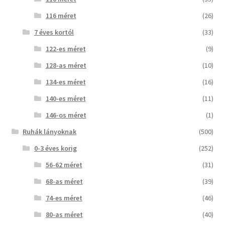
116 méret
(26)
7 éves kortól
(33)
122-es méret
(9)
128-as méret
(10)
134-es méret
(16)
140-es méret
(11)
146-os méret
(1)
Ruhák lányoknak
(500)
0-3 éves korig
(252)
56-62 méret
(31)
68-as méret
(39)
74-es méret
(46)
80-as méret
(40)