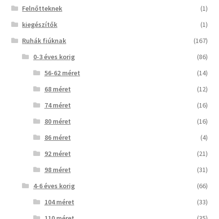
Felnőtteknek
(1)
kiegészítők
(1)
Ruhák fiúknak
(167)
0-3 éves korig
(86)
56-62 méret
(14)
68 méret
(12)
74 méret
(16)
80 méret
(16)
86 méret
(4)
92 méret
(21)
98 méret
(31)
4-6 éves korig
(66)
104 méret
(33)
110 méret
(35)