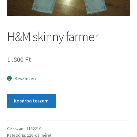
H&M skinny farmer
1 .800
Ft
Készleten
Kosárba teszem
Cikkszám:
1152210
Kategória:
116-os méret