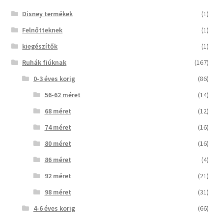
Disney termékek
(1)
Felnőtteknek
(1)
kiegészítők
(1)
Ruhák fiúknak
(167)
0-3 éves korig
(86)
56-62 méret
(14)
68 méret
(12)
74 méret
(16)
80 méret
(16)
86 méret
(4)
92 méret
(21)
98 méret
(31)
4-6 éves korig
(66)