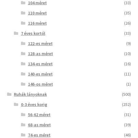
104 méret
(33)
110 méret
(35)
116 méret
(26)
7 éves kortól
(33)
122-es méret
(9)
128-as méret
(10)
134-es méret
(16)
140-es méret
(11)
146-os méret
(1)
Ruhák lányoknak
(500)
0-3 éves korig
(252)
56-62 méret
(31)
68-as méret
(39)
74-es méret
(46)