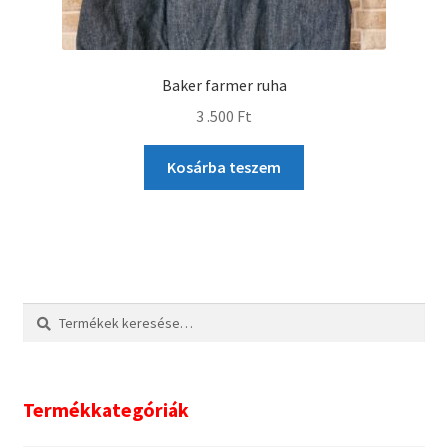
Baker farmer ruha
3 .500
Ft
Kosárba teszem
Keresés
Keresés
a
következőre:
Termékkategóriák