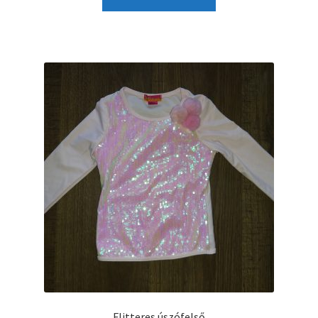
Flitteres úszófelső