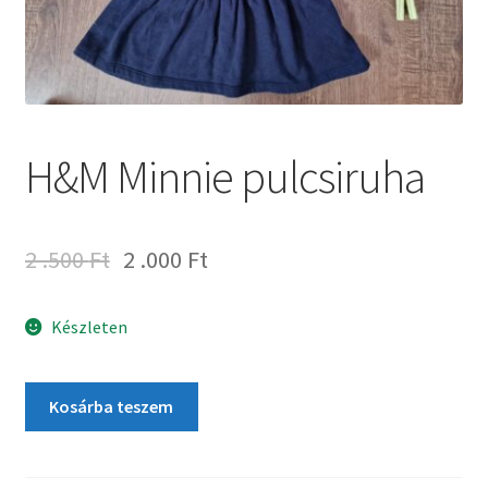
H&M Minnie pulcsiruha
2 .500
Ft
2 .000
Ft
Készleten
Kosárba teszem