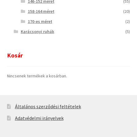
146-152 méret
(55)
158-164 méret
(20)
170-es méret
(2)
Karácsonyi ruhák
(5)
Kosár
Nincsenek termékek a kosárban.
Általános szerződési feltételek
Adatvédelmi irányelvek