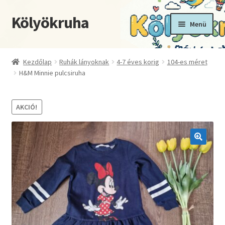
Kölyökruha
Ugrás
Kilépés
Menü
a
a
navigációhoz
tartalomba
Kezdőoldal
Kezdőlap
Ruhák lányoknak
4-7 éves korig
104-es méret
H&M Minnie pulcsiruha
Fiókom
Kosár
AKCIÓ!
Pénztár
🔍
Termékek