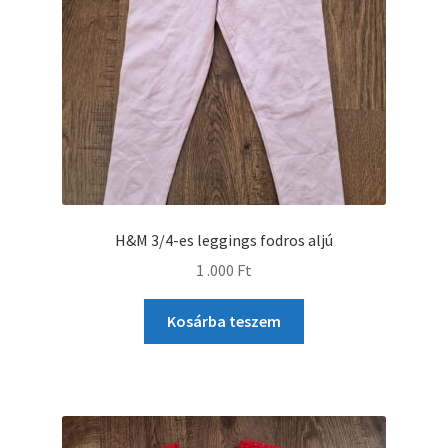
H&M 3/4-es leggings fodros aljú
1 .000
Ft
Kosárba teszem