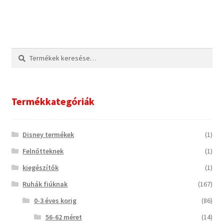
Keresés
Keresés
a
következőre:
Termékkategóriák
Disney termékek
(1)
Felnőtteknek
(1)
kiegészítők
(1)
Ruhák fiúknak
(167)
0-3 éves korig
(86)
56-62 méret
(14)