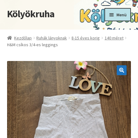
Kölyökruha
Ugrás
Kilépés
Menü
a
a
navigációhoz
tartalomba
Kezdőoldal
Kezdőlap
Ruhák lányoknak
8-15 éves korig
140 méret
H&M csíkos 3/4-es leggings
Fiókom
Kosár
Pénztár
🔍
Termékek