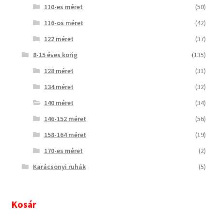
110-es méret
(50)
116-os méret
(42)
122 méret
(37)
8-15 éves korig
(135)
128 méret
(31)
134 méret
(32)
140 méret
(34)
146-152 méret
(56)
158-164 méret
(19)
170-es méret
(2)
Karácsonyi ruhák
(5)
Kosár