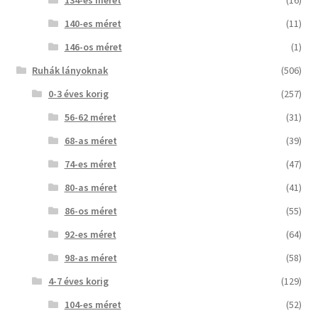
134-es méret
(16)
140-es méret
(11)
146-os méret
(1)
Ruhák lányoknak
(506)
0-3 éves korig
(257)
56-62 méret
(31)
68-as méret
(39)
74-es méret
(47)
80-as méret
(41)
86-os méret
(55)
92-es méret
(64)
98-as méret
(58)
4-7 éves korig
(129)
104-es méret
(52)