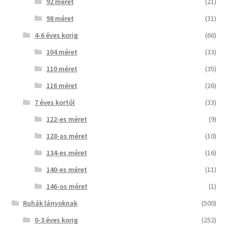
92 méret
(21)
98 méret
(31)
4-6 éves korig
(66)
104 méret
(33)
110 méret
(35)
116 méret
(26)
7 éves kortól
(33)
122-es méret
(9)
128-as méret
(10)
134-es méret
(16)
140-es méret
(11)
146-os méret
(1)
Ruhák lányoknak
(500)
0-3 éves korig
(252)