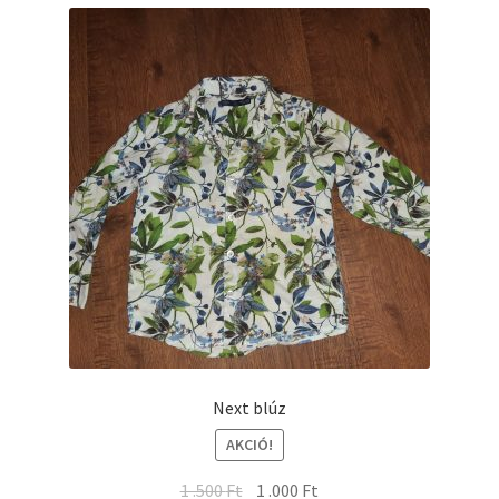
Next blúz
AKCIÓ!
1 .500
Ft
1 .000
Ft