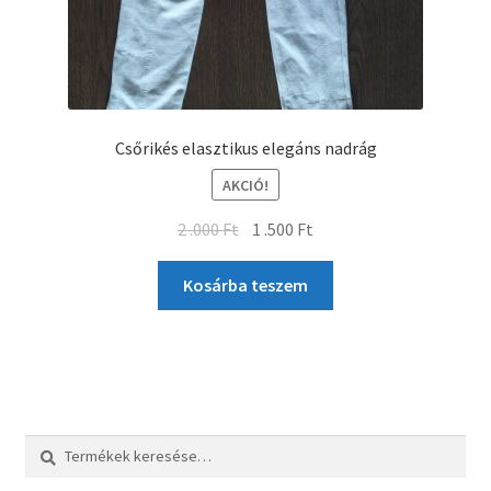
Csőrikés elasztikus elegáns nadrág
AKCIÓ!
2 .000
Ft
1 .500
Ft
Kosárba teszem
Keresés
Keresés
a