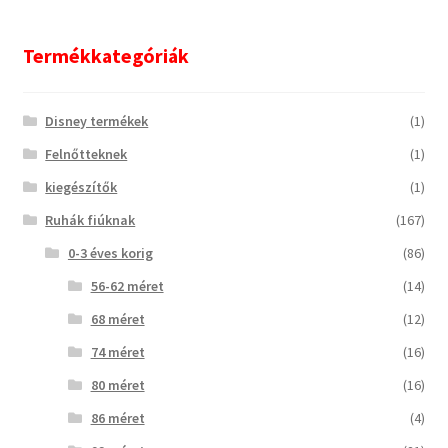
következőre:
Termékkategóriák
Disney termékek
(1)
Felnőtteknek
(1)
kiegészítők
(1)
Ruhák fiúknak
(167)
0-3 éves korig
(86)
56-62 méret
(14)
68 méret
(12)
74 méret
(16)
80 méret
(16)
86 méret
(4)