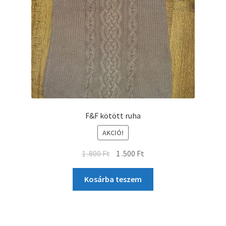
F&F kötött ruha
AKCIÓ!
1 .800
Ft
1 .500
Ft
Kosárba teszem