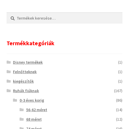
Keresés
Keresés
a
következőre:
Termékkategóriák
Disney termékek
(1)
Felnőtteknek
(1)
kiegészítők
(1)
Ruhák fiúknak
(167)
0-3 éves korig
(86)
56-62 méret
(14)
68 méret
(12)
74 méret
(16)