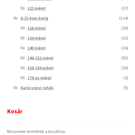
122 méret
(37)
8-15 éves korig
(134)
128 méret
(30)
134 méret
(32)
140 méret
(34)
146-152 méret
(55)
158-164 méret
(20)
170-es méret
(2)
Karácsonyi ruhák
(5)
Kosár
Nincsenek termékek a kosárban.