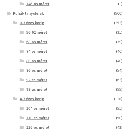
146-os méret
(1)
Ruhák lányoknak
(500)
0-3 éves korig
(252)
56-62 méret
(31)
68-as méret
(39)
74-es méret
(46)
80-as méret
(40)
86-os méret
(54)
92-es méret
(62)
98-as méret
(55)
4-7 éves korig
(128)
104-es méret
(51)
110-es méret
(50)
116-os méret
(42)