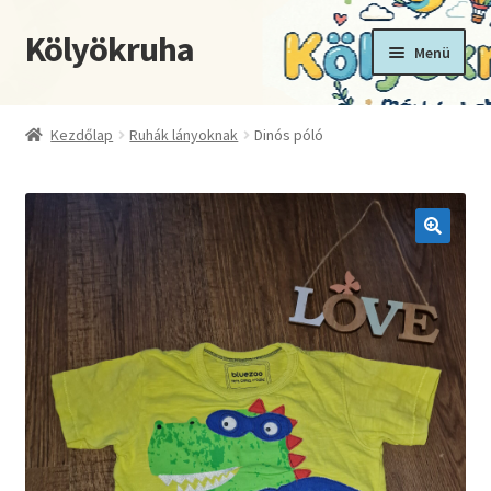
Kölyökruha
Ugrás
Kilépés
Menü
a
a
navigációhoz
tartalomba
Kezdőoldal
Kezdőlap
Ruhák lányoknak
Dinós póló
Fiókom
Kosár
🔍
Pénztár
Termékek