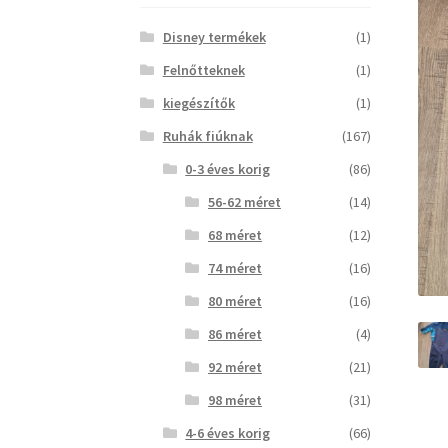
Disney termékek
(1)
Felnőtteknek
(1)
kiegészítők
(1)
Ruhák fiúknak
(167)
0-3 éves korig
(86)
56-62 méret
(14)
68 méret
(12)
74 méret
(16)
80 méret
(16)
86 méret
(4)
92 méret
(21)
98 méret
(31)
4-6 éves korig
(66)