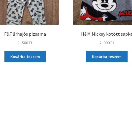
F&F űrhajós pizsama
H&M Mickey kötött sapk
1 .500
Ft
2 .000
Ft
Kosárba teszem
Kosárba teszem