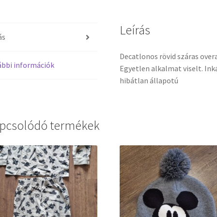
Leírás
ás
Decatlonos rövid száras over
bbi információk
Egyetlen alkalmat viselt. In
hibátlan állapotú
pcsolódó termékek