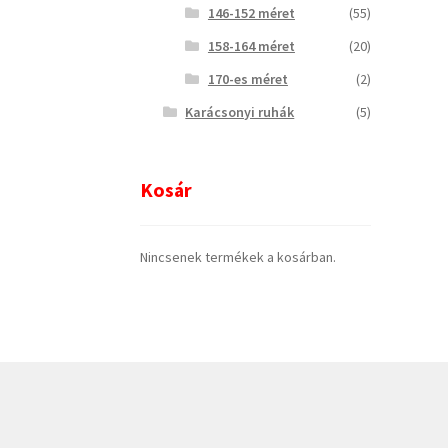
146-152 méret
(55)
158-164 méret
(20)
170-es méret
(2)
Karácsonyi ruhák
(5)
Kosár
Nincsenek termékek a kosárban.