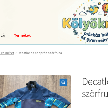
tár
Termékek
-es méret
Decatlonos neoprén szörfruha
Decatl
🔍
szörfr