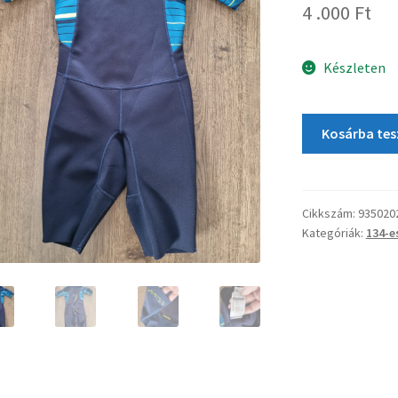
4 .000
Ft
Készleten
Kosárba te
Cikkszám:
935020
Kategóriák:
134-e