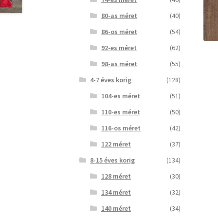
80-as méret
(40)
86-os méret
(54)
92-es méret
(62)
98-as méret
(55)
4-7 éves korig
(128)
104-es méret
(51)
110-es méret
(50)
116-os méret
(42)
122 méret
(37)
8-15 éves korig
(134)
128 méret
(30)
134 méret
(32)
140 méret
(34)