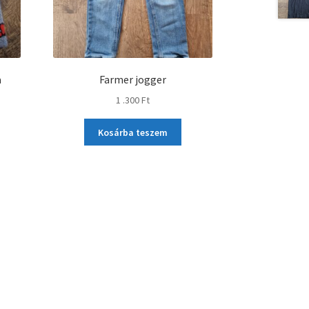
a
Farmer jogger
1 .300
Ft
Kosárba teszem