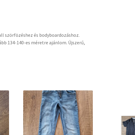
all szörfözéshez és bodyboardozáshoz.
kább 134-140-es méretre ajánlom. Újszerű,