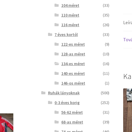
104 méret
(33)
110 méret
(35)
Leír
116 méret
(26)
7 éves kortól
(33)
Tová
122-es méret
(9)
128-as méret
(10)
134-es méret
(16)
140-es méret
(11)
Ka
146-os méret
(1)
Ruhák lányoknak
(500)
0-3 éves korig
(252)
56-62 méret
(31)
68-as méret
(39)
74-es méret
(46)