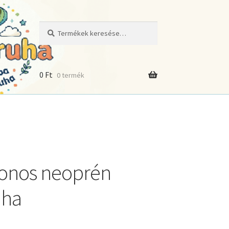
Keresés
Keresés
a
következőre:
0
Ft
0 termék
onos neoprén
uha