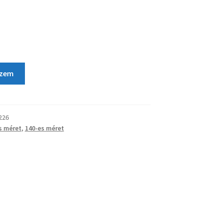
szem
226
s méret
,
140-es méret