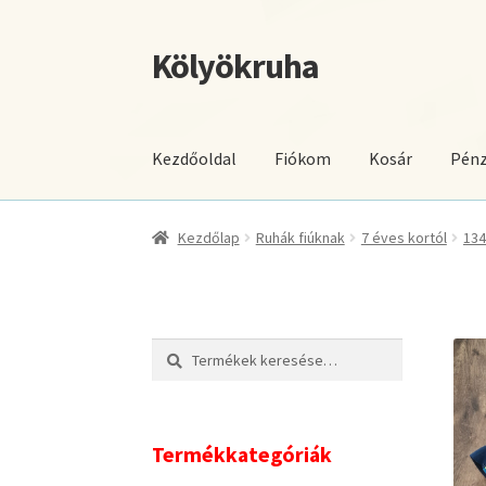
Kölyökruha
Ugrás
Kilépés
a
a
navigációhoz
tartalomba
Kezdőoldal
Fiókom
Kosár
Pénz
Kezdőlap
Ruhák fiúknak
7 éves kortól
134
Keresés
Keresés
a
következőre:
Termékkategóriák