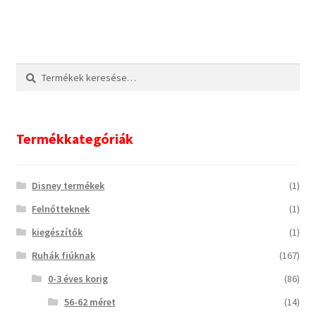
Keresés
Keresés
a
következőre:
Termékkategóriák
Disney termékek
(1)
Felnőtteknek
(1)
kiegészítők
(1)
Ruhák fiúknak
(167)
0-3 éves korig
(86)
56-62 méret
(14)