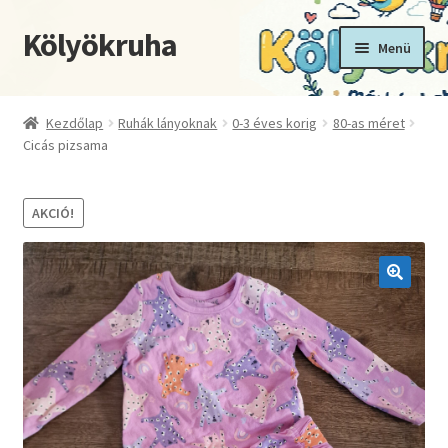
Kölyökruha
Ugrás
Kilépés
Menü
a
a
navigációhoz
tartalomba
Kezdőoldal
Kezdőlap
Ruhák lányoknak
0-3 éves korig
80-as méret
Cicás pizsama
Fiókom
Kosár
AKCIÓ!
Pénztár
🔍
Termékek