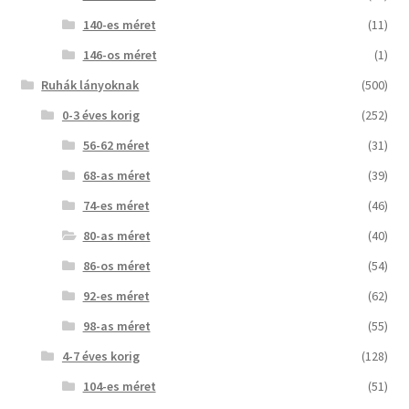
140-es méret
(11)
146-os méret
(1)
Ruhák lányoknak
(500)
0-3 éves korig
(252)
56-62 méret
(31)
68-as méret
(39)
74-es méret
(46)
80-as méret
(40)
86-os méret
(54)
92-es méret
(62)
98-as méret
(55)
4-7 éves korig
(128)
104-es méret
(51)