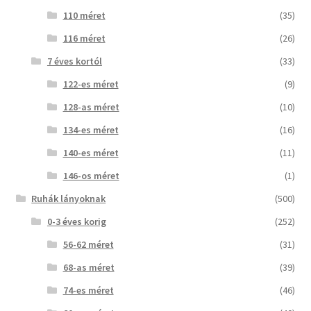
110 méret
(35)
116 méret
(26)
7 éves kortól
(33)
122-es méret
(9)
128-as méret
(10)
134-es méret
(16)
140-es méret
(11)
146-os méret
(1)
Ruhák lányoknak
(500)
0-3 éves korig
(252)
56-62 méret
(31)
68-as méret
(39)
74-es méret
(46)