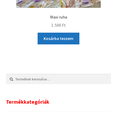
Maxi ruha
1 .500
Ft
Kosárba teszem
Keresés
Keresés
a
következőre:
Termékkategóriák