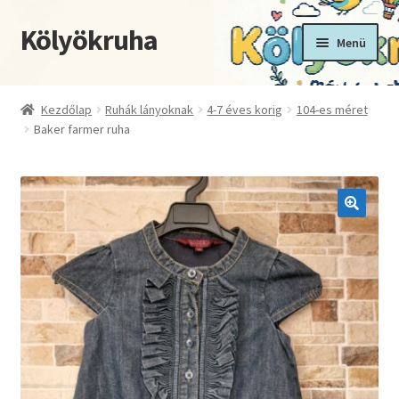
Kölyökruha
Ugrás
Kilépés
Menü
a
a
navigációhoz
tartalomba
Kezdőoldal
Kezdőlap
Ruhák lányoknak
4-7 éves korig
104-es méret
Baker farmer ruha
Fiókom
Kosár
Pénztár
🔍
Termékek