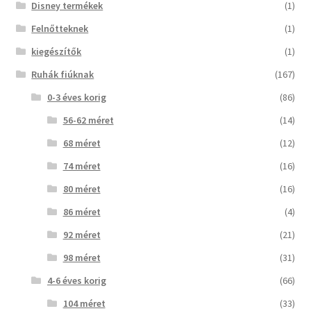
Disney termékek
(1)
Felnőtteknek
(1)
kiegészítők
(1)
Ruhák fiúknak
(167)
0-3 éves korig
(86)
56-62 méret
(14)
68 méret
(12)
74 méret
(16)
80 méret
(16)
86 méret
(4)
92 méret
(21)
98 méret
(31)
4-6 éves korig
(66)
104 méret
(33)