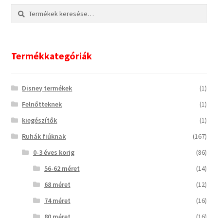
Keresés
Keresés
a
következőre:
Termékkategóriák
Disney termékek
(1)
Felnőtteknek
(1)
kiegészítők
(1)
Ruhák fiúknak
(167)
0-3 éves korig
(86)
56-62 méret
(14)
68 méret
(12)
74 méret
(16)
80 méret
(16)