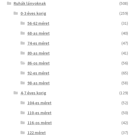
Ruhák lányoknak
(508)
0-3 éves korig
(259)
56-62 méret
(31)
68-as méret
(40)
74-es méret
(47)
80-as méret
(41)
86-os méret
(56)
92-es méret
(65)
98-as méret
(58)
4-7 éves korig
(129)
104-es méret
(52)
110-es méret
(50)
116-os méret
(42)
122 méret
(37)