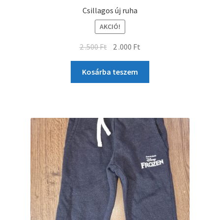
Csillagos új ruha
AKCIÓ!
2 .500
Ft
2 .000
Ft
Kosárba teszem