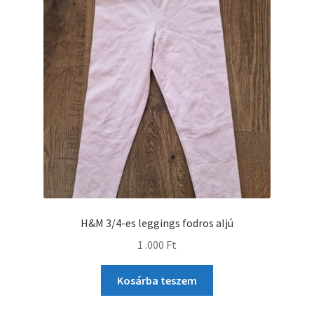
H&M 3/4-es leggings fodros aljú
1 .000
Ft
Kosárba teszem