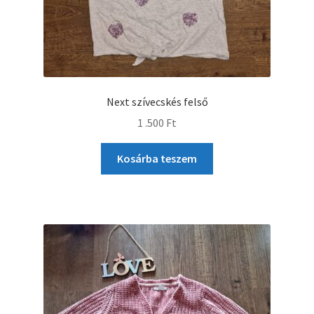
Next szívecskés felső
1 .500
Ft
Kosárba teszem