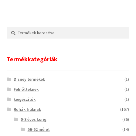
Keresés
Keresés
a
következőre:
Termékkategóriák
Disney termékek
(1)
Felnőtteknek
(1)
kiegészítők
(1)
Ruhák fiúknak
(167)
0-3 éves korig
(86)
56-62 méret
(14)