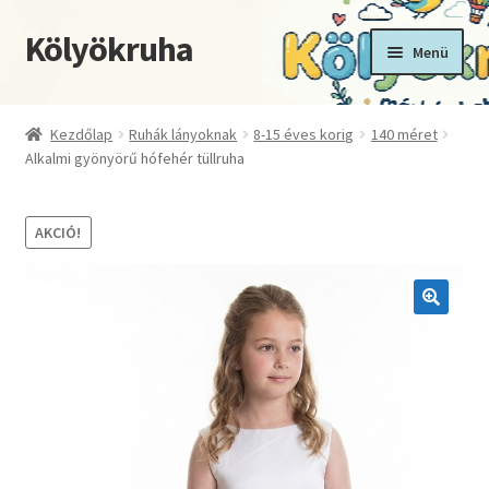
Kölyökruha
Ugrás
Kilépés
Menü
a
a
navigációhoz
tartalomba
Kezdőoldal
Kezdőlap
Ruhák lányoknak
8-15 éves korig
140 méret
Alkalmi gyönyörű hófehér tüllruha
Fiókom
Kosár
AKCIÓ!
Pénztár
🔍
Termékek