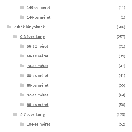
140-es méret
(11)
146-os méret
(1)
Ruhák lányoknak
(506)
0-3 éves korig
(257)
56-62 méret
(31)
68-as méret
(39)
74-es méret
(47)
80-as méret
(41)
86-os méret
(55)
92-es méret
(64)
98-as méret
(58)
4-7 éves korig
(129)
104-es méret
(52)