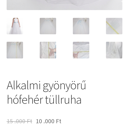
Alkalmi gyönyörű
hófehér tüllruha
15 .000
Ft
10 .000
Ft